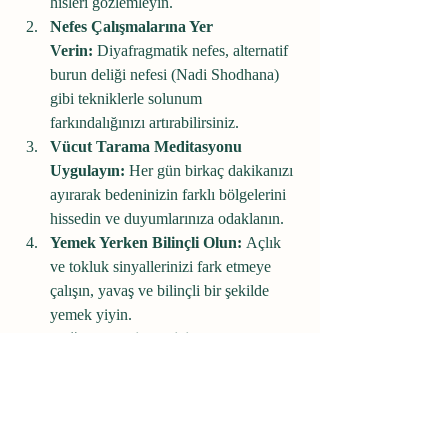
hisleri gözlemleyin.
Nefes Çalışmalarına Yer 
Verin:
 Diyafragmatik nefes, alternatif 
burun deliği nefesi (Nadi Shodhana) 
gibi tekniklerle solunum 
farkındalığınızı artırabilirsiniz.
Vücut Tarama Meditasyonu 
Uygulayın:
 Her gün birkaç dakikanızı 
ayırarak bedeninizin farklı bölgelerini 
hissedin ve duyumlarınıza odaklanın.
Yemek Yerken Bilinçli Olun:
 Açlık 
ve tokluk sinyallerinizi fark etmeye 
çalışın, yavaş ve bilinçli bir şekilde 
yemek yiyin.
Doğada Vakit Geçirin:
 Doğal 
ortamlarda yürüyüş yapmak, toprağa 
basmak ve temiz hava almak, duyusal 
farkındalığı artırır.
İnterosepsiyon, beden ve zihin arasındaki 