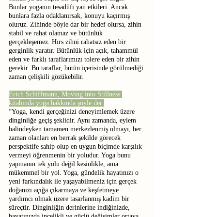
Bunlar yoganın tesadüfi yan etkileri. Ancak 
bunlara fazla odaklanırsak, konuyu kaçırmış 
oluruz. Zihinde böyle dar bir hedef olursa, zihin 
stabil ve rahat olamaz ve bütünlük 
gerçekleşemez. Hırs zihni rahatsız eden bir 
gerginlik yaratır. Bütünlük için açık, tahammül 
eden ve farklı taraflarımızı tolere eden bir zihin 
gerekir. Bu taraflar, bütün içerisinde görülmediği 
zaman çelişkili gözükebilir.
Erich Schiffmann, Moving into Stillness 
kitabında yoga hakkında şöyle der:
“Yoga, kendi gerçeğinizi deneyimlemek üzere 
dinginliğe geçiş şeklidir. Aynı zamanda, eylem 
halindeyken tamamen merkezlenmiş olmayı, her 
zaman olanları en berrak şekilde görecek 
perspektife sahip olup en uygun biçimde karşılık 
vermeyi öğrenmenin bir yoludur. Yoga bunu 
yapmanın tek yolu değil kesinlikle, ama 
mükemmel bir yol. Yoga, gündelik hayatınızı o 
yeni farkındalık ile yaşayabilmeniz için gerçek 
doğanızı açığa çıkarmaya ve keşfetmeye 
yardımcı olmak üzere tasarlanmış kadim bir 
süreçtir. Dinginliğin derinlerine indiğinizde, 
hayatınızda incelikli ve güçlü değişimler ortaya 