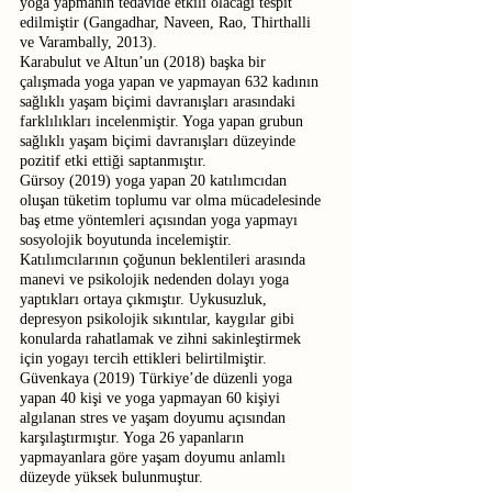
yoga yapmanın tedavide etkili olacağı tespit 
edilmiştir (Gangadhar, Naveen, Rao, Thirthalli 
ve Varambally, 2013).
Karabulut ve Altun’un (2018) başka bir 
çalışmada yoga yapan ve yapmayan 632 kadının 
sağlıklı yaşam biçimi davranışları arasındaki 
farklılıkları incelenmiştir. Yoga yapan grubun 
sağlıklı yaşam biçimi davranışları düzeyinde 
pozitif etki ettiği saptanmıştır.
Gürsoy (2019) yoga yapan 20 katılımcıdan 
oluşan tüketim toplumu var olma mücadelesinde 
baş etme yöntemleri açısından yoga yapmayı 
sosyolojik boyutunda incelemiştir. 
Katılımcılarının çoğunun beklentileri arasında 
manevi ve psikolojik nedenden dolayı yoga 
yaptıkları ortaya çıkmıştır. Uykusuzluk, 
depresyon psikolojik sıkıntılar, kaygılar gibi 
konularda rahatlamak ve zihni sakinleştirmek 
için yogayı tercih ettikleri belirtilmiştir.
Güvenkaya (2019) Türkiye’de düzenli yoga 
yapan 40 kişi ve yoga yapmayan 60 kişiyi 
algılanan stres ve yaşam doyumu açısından 
karşılaştırmıştır. Yoga 26 yapanların 
yapmayanlara göre yaşam doyumu anlamlı 
düzeyde yüksek bulunmuştur.