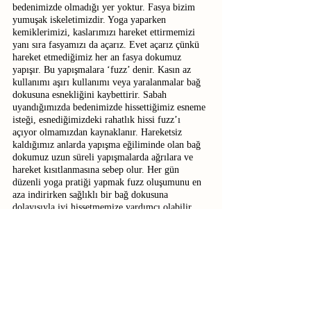
bedenimizde olmadığı yer yoktur. Fasya bizim 
yumuşak iskeletimizdir. Yoga yaparken 
kemiklerimizi, kaslarımızı hareket ettirmemizi 
yanı sıra fasyamızı da açarız. Evet açarız çünkü 
hareket etmediğimiz her an fasya dokumuz 
yapışır. Bu yapışmalara ‘fuzz’ denir. Kasın az 
kullanımı aşırı kullanımı veya yaralanmalar bağ 
dokusuna esnekliğini kaybettirir. Sabah 
uyandığımızda bedenimizde hissettiğimiz esneme 
isteği, esnediğimizdeki rahatlık hissi fuzz’ı 
açıyor olmamızdan kaynaklanır. Hareketsiz 
kaldığımız anlarda yapışma eğiliminde olan bağ 
dokumuz uzun süreli yapışmalarda ağrılara ve 
hareket kısıtlanmasına sebep olur. Her gün 
düzenli yoga pratiği yapmak fuzz oluşumunu en 
aza indirirken sağlıklı bir bağ dokusuna 
dolayısıyla iyi hissetmemize yardımcı olabilir. 
Derimizin hemen altında bulunan fasya 
dokumuzun içerisindeki meridyenler bulunur. Bu 
meridyenler damarlar gibi düşünülebilir. Bu 
damarların içinde bezelye taneleri gibi yan yana 
dizilmiş hyalüronik asit molekülleri bulunur. Biz 
her yoga yaptığımızda, fasyamızı açtığımızda 
aslında meridyenlerimizden hyalüronik asit 
molekülleri salgılanır. Ve bütün sistemimizde o 