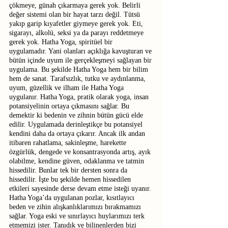
çökmeye, günah çıkarmaya gerek yok. Belirli 
değer sistemi olan bir hayat tarzı değil. Tütsü 
yakıp garip kıyafetler giymeye gerek yok. Eti, 
sigarayı, alkolü, seksi ya da parayı reddetmeye 
gerek yok. Hatha Yoga, spiritüel bir 
uygulamadır. Yani olanları açıklığa kavuşturan ve 
bütün içinde uyum ile gerçekleşmeyi sağlayan bir 
uygulama. Bu şekilde Hatha Yoga hem bir bilim 
hem de sanat. Tarafsızlık, tutku ve aydınlanma, 
uyum, güzellik ve ilham ile Hatha Yoga 
uygulanır. Hatha Yoga, pratik olarak yoga, insan 
potansiyelinin ortaya çıkmasını sağlar. Bu 
demektir ki bedenin ve zihnin bütün gücü elde 
edilir. Uygulamada derinleştikçe bu potansiyel 
kendini daha da ortaya çıkarır. Ancak ilk andan 
itibaren rahatlama, sakinleşme, harekette 
özgürlük, dengede ve konsantrasyonda artış, ayık 
olabilme, kendine güven, odaklanma ve tatmin 
hissedilir. Bunlar tek bir dersten sonra da 
hissedilir. İşte bu şekilde hemen hissedilen 
etkileri sayesinde derse devam etme isteği uyanır. 
Hatha Yoga’da uygulanan pozlar, kısıtlayıcı 
beden ve zihin alışkanlıklarımızı bırakmamızı 
sağlar. Yoga eski ve sınırlayıcı huylarımızı terk 
etmemizi ister. Tanıdık ve bilinenlerden bizi 