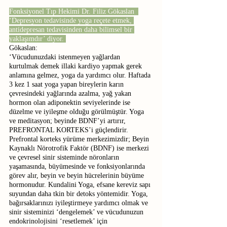
Fonksiyonel Tıp Hekimi Dr. Filiz Gökaslan  
‘Depresyon tedavisinde yoga reçete etmek, 
antidepresan tedavisinden daha bilimsel bir 
yaklaşımdır’ diyor. 
Gökaslan:
‘Vücudunuzdaki istenmeyen yağlardan 
kurtulmak demek illaki kardiyo yapmak gerek 
anlamına gelmez, yoga da yardımcı olur. Haftada 
3 kez 1 saat yoga yapan bireylerin karın 
çevresindeki yağlarında azalma, yağ yakan 
hormon olan adiponektin seviyelerinde ise 
düzelme ve iyileşme olduğu görülmüştür. Yoga 
ve meditasyon; beyinde BDNF’yi artırır, 
PREFRONTAL KORTEKS’i güçlendirir. 
Prefrontal korteks yürüme merkezimizdir; Beyin 
Kaynaklı Nörotrofik Faktör (BDNF) ise merkezi 
ve çevresel sinir sisteminde nöronların 
yaşamasında, büyümesinde ve fonksiyonlarında 
görev alır, beyin ve beyin hücrelerinin büyüme 
hormonudur. Kundalini Yoga, efsane kereviz sapı 
suyundan daha tkin bir detoks yöntemidir. Yoga, 
bağırsaklarınızı iyileştirmeye yardımcı olmak ve 
sinir sisteminizi ‘dengelemek’ ve vücudunuzun 
endokrinolojisini ‘resetlemek’ için 