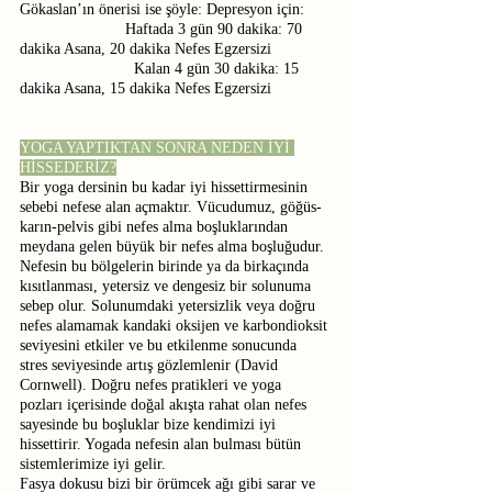
Gökaslan’ın önerisi ise şöyle: Depresyon için:
                        Haftada 3 gün 90 dakika: 70 
dakika Asana, 20 dakika Nefes Egzersizi
                          Kalan 4 gün 30 dakika: 15 
dakika Asana, 15 dakika Nefes Egzersizi
YOGA YAPTIKTAN SONRA NEDEN İYİ 
HİSSEDERİZ?
Bir yoga dersinin bu kadar iyi hissettirmesinin 
sebebi nefese alan açmaktır. Vücudumuz, göğüs-
karın-pelvis gibi nefes alma boşluklarından 
meydana gelen büyük bir nefes alma boşluğudur. 
Nefesin bu bölgelerin birinde ya da birkaçında 
kısıtlanması, yetersiz ve dengesiz bir solunuma 
sebep olur. Solunumdaki yetersizlik veya doğru 
nefes alamamak kandaki oksijen ve karbondioksit 
seviyesini etkiler ve bu etkilenme sonucunda 
stres seviyesinde artış gözlemlenir (David 
Cornwell). Doğru nefes pratikleri ve yoga 
pozları içerisinde doğal akışta rahat olan nefes 
sayesinde bu boşluklar bize kendimizi iyi 
hissettirir. Yogada nefesin alan bulması bütün 
sistemlerimize iyi gelir.
Fasya dokusu bizi bir örümcek ağı gibi sarar ve 