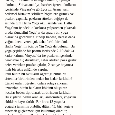
baktığımız zaman Ashtanga okulunu, Iyengar 
okulunu, Shivananda’yı; hareket içeren okulların 
içerisinde Vinyasa’yı görüyoruz. Asana yani 
bedensel birtakım şekillere biçimlere girmek ve 
pozları yapmak, pozların süreleri değişse de 
aslında tüm Hatha Yoga okullarında var. Hatha 
Yoga’nın içindeki o koskoca yelpazeden çıkarsak 
orada Kundalini Yoga’yı da apayrı bir yoga 
olarak da görebiliriz. Enerji bedene, nefese daha 
yoğun önem veren çok daha farklı bir okul. 
Hatha Yoga’nın için de Yin Yoga da bulunur. Bu 
yoga çeşidinde bir pozun içerisinde 2-10 dakika 
kadar kalınır. Vinyasa’da ise pozların içersinde 
neredeyse hiç durulmaz, nefes alırken poza girilir 
nefes verirken pozdan çıkılır, 2 saniye boyunca 
hızlı bir akış eşliğinde yapılır. 
Peki bütün bu okulların öğrettiği bütün bu 
sistemler birbirinden neden bu kadar farklıdır? 
Çünkü onları öğreten, onları ortaya çıkaran 
uzmanlar, bütün bunların kökünü oluşturan 
hocalar beden tipi olarak birbirinden farklıdır. 
Bu kişilerin beden oranları, anatomileri, yogadan 
aldıkları hayır farklı. Bir hoca 13 yaşında 
yogayla tanışmış olabilir, diğeri 43; biri yogayı 
esnemek güçlenmek için kullanmış olabilir, 