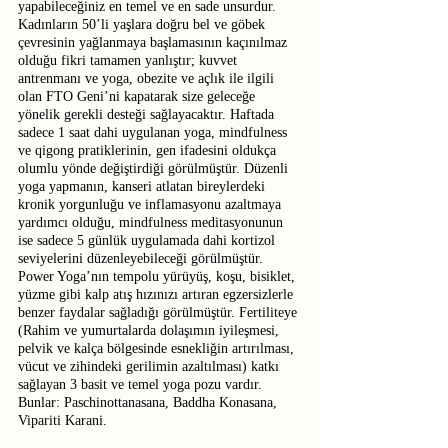
yapabileceğiniz en temel ve en sade unsurdur. 
Kadınların 50’li yaşlara doğru bel ve göbek 
çevresinin yağlanmaya başlamasının kaçınılmaz 
olduğu fikri tamamen yanlıştır; kuvvet 
antrenmanı ve yoga, obezite ve açlık ile ilgili 
olan FTO Geni’ni kapatarak size geleceğe 
yönelik gerekli desteği sağlayacaktır. Haftada 
sadece 1 saat dahi uygulanan yoga, mindfulness 
ve qigong pratiklerinin, gen ifadesini oldukça 
olumlu yönde değiştirdiği görülmüştür. Düzenli 
yoga yapmanın, kanseri atlatan bireylerdeki 
kronik yorgunluğu ve inflamasyonu azaltmaya 
yardımcı olduğu, mindfulness meditasyonunun 
ise sadece 5 günlük uygulamada dahi kortizol 
seviyelerini düzenleyebileceği görülmüştür. 
Power Yoga’nın tempolu yürüyüş, koşu, bisiklet, 
yüzme gibi kalp atış hızınızı artıran egzersizlerle 
benzer faydalar sağladığı görülmüştür. Fertiliteye 
(Rahim ve yumurtalarda dolaşımın iyileşmesi, 
pelvik ve kalça bölgesinde esnekliğin artırılması, 
vücut ve zihindeki gerilimin azaltılması) katkı 
sağlayan 3 basit ve temel yoga pozu vardır. 
Bunlar: Paschinottanasana, Baddha Konasana, 
Vipariti Karani.