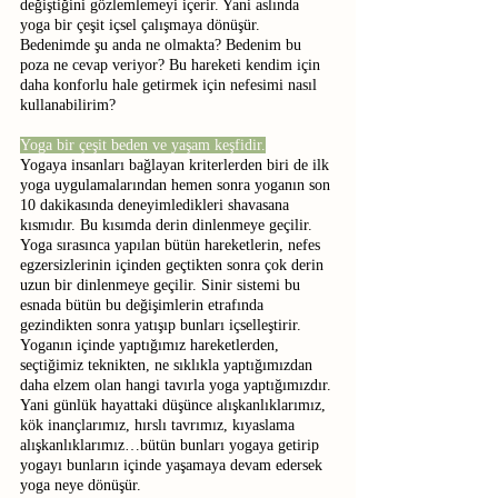
değiştiğini gözlemlemeyi içerir. Yani aslında 
yoga bir çeşit içsel çalışmaya dönüşür. 
Bedenimde şu anda ne olmakta? Bedenim bu 
poza ne cevap veriyor? Bu hareketi kendim için 
daha konforlu hale getirmek için nefesimi nasıl 
kullanabilirim? 
Yoga bir çeşit beden ve yaşam keşfidir.
Yogaya insanları bağlayan kriterlerden biri de ilk 
yoga uygulamalarından hemen sonra yoganın son 
10 dakikasında deneyimledikleri shavasana 
kısmıdır. Bu kısımda derin dinlenmeye geçilir. 
Yoga sırasınca yapılan bütün hareketlerin, nefes 
egzersizlerinin içinden geçtikten sonra çok derin 
uzun bir dinlenmeye geçilir. Sinir sistemi bu 
esnada bütün bu değişimlerin etrafında 
gezindikten sonra yatışıp bunları içselleştirir. 
Yoganın içinde yaptığımız hareketlerden, 
seçtiğimiz teknikten, ne sıklıkla yaptığımızdan 
daha elzem olan hangi tavırla yoga yaptığımızdır. 
Yani günlük hayattaki düşünce alışkanlıklarımız, 
kök inançlarımız, hırslı tavrımız, kıyaslama 
alışkanlıklarımız…bütün bunları yogaya getirip 
yogayı bunların içinde yaşamaya devam edersek 
yoga neye dönüşür. 