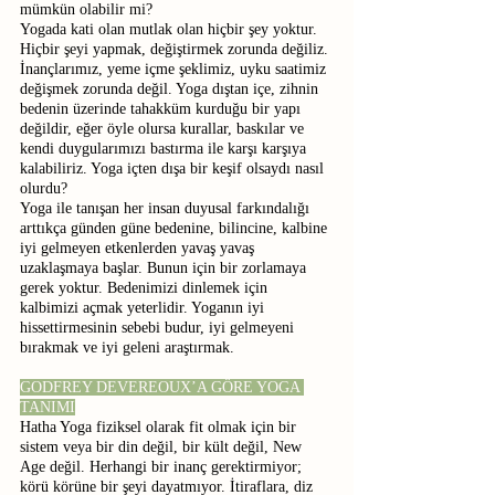
mümkün olabilir mi?
Yogada kati olan mutlak olan hiçbir şey yoktur. 
Hiçbir şeyi yapmak, değiştirmek zorunda değiliz. 
İnançlarımız, yeme içme şeklimiz, uyku saatimiz 
değişmek zorunda değil. Yoga dıştan içe, zihnin 
bedenin üzerinde tahakküm kurduğu bir yapı 
değildir, eğer öyle olursa kurallar, baskılar ve 
kendi duygularımızı bastırma ile karşı karşıya 
kalabiliriz. Yoga içten dışa bir keşif olsaydı nasıl 
olurdu?
Yoga ile tanışan her insan duyusal farkındalığı 
arttıkça günden güne bedenine, bilincine, kalbine 
iyi gelmeyen etkenlerden yavaş yavaş 
uzaklaşmaya başlar. Bunun için bir zorlamaya 
gerek yoktur. Bedenimizi dinlemek için 
kalbimizi açmak yeterlidir. Yoganın iyi 
hissettirmesinin sebebi budur, iyi gelmeyeni 
bırakmak ve iyi geleni araştırmak.
GODFREY DEVEREOUX’A GÖRE YOGA 
TANIMI
Hatha Yoga fiziksel olarak fit olmak için bir 
sistem veya bir din değil, bir kült değil, New 
Age değil. Herhangi bir inanç gerektirmiyor; 
körü körüne bir şeyi dayatmıyor. İtiraflara, diz 