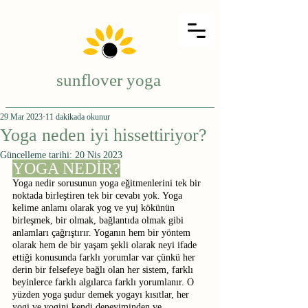
sunflover yoga
29 Mar 2023
11 dakikada okunur
Yoga neden iyi hissettiriyor?
Güncelleme tarihi:
20 Nis 2023
YOGA NEDİR?
Yoga nedir sorusunun yoga eğitmenlerini tek bir 
noktada birleştiren tek bir cevabı yok. Yoga 
kelime anlamı olarak yog ve yuj kökünün 
birleşmek, bir olmak, bağlantıda olmak gibi 
anlamları çağrıştırır. Yoganın hem bir yöntem 
olarak hem de bir yaşam şekli olarak neyi ifade 
ettiği konusunda farklı yorumlar var çünkü her 
derin bir felsefeye bağlı olan her sistem, farklı 
beyinlerce farklı algılarca farklı yorumlanır. O 
yüzden yoga şudur demek yogayı kısıtlar, her 
yogi ve yogini kendi deneyiminden ve 