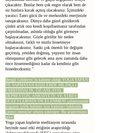
çıkacaktır. Bunlar hem çok engin olarak hem de 
siz bunlara kucak açmış olacaksınız. İçinizdeki 
yaratıcı Tanrı gücü ile ve merkezdeki enerjinizle 
tanışacaksınız. Dünya daha güzel gözükecek 
çünkü artık onu kendi koşullanmanız tarafından 
çarpıtılmadan, aslında olduğu gibi görmeye 
başlayacaksınız. Gözle görülür bir neden 
olmaksızın, farklı ve mutlu hissetmeye 
başlayacaksınız. Sanki çok önemli bir değişim 
geçirmiş, yeniden doğmuş, yepyeni bir insan 
olmuşsunuz gibi gelecek ama aynı zamanda daha 
önce hissetmediğiniz kadar da kendiniz gibi 
hissedeceksiniz.”
Bengü Gülderen’in kaleme aldığı YOGA YAPAN 
VE YAPMAYAN KİŞİLERDE BİLİNÇLİ 
FARKINDALIK, ÖZ-ANLAYIŞ, 
DEPRESYON, ANKSİYETE VE STRES 
DÜZEYLERİNİN İNCELENMESİ çalışmasında 
yoganın iyilik halimiz için katkıları hakkında 
çarpıcı sonuçlar ortaya çıkmıştır. Bu araştırmaya 
göre:
Yoga yapan kişilerin meditasyon sırasında 
beyinde nasıl etki ettiğinin araştırıldığı 