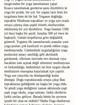
süzgecinden bir yoga tanımlaması yapar. 
Kısaca tanımlamak gerekirse şunu diyebiliriz ki 
yoga bir pratik, bir yol, bir yaşam tarzı hem bir 
uygulama hem de bir hal. Yoganın doğduğu 
topraklar Hindistan toprakları ve yoga için orada 
ortaya çıkmış olan çeşitli felsefe okullarından 
etkilenmiş bir yol diyebiliriz. Yoga bundan 1500 
yıl önce başka bir şeydi, bundan 500 yıl önce de 
başkaydı. Günün koşullarına göre değişiklik 
gösterdi. Yoganın ilk zamanlarında asanalar yani 
yoga pozları çok kısıtlıydı ve pratik edilen yoga, 
meditasyondu. Günümüzde uyguladığımız yoga 
pozlarının amacı sanıldığı gibi akrobatik 
görünmek, ellerinin üzerinde ters durmak veya 
bacakları tam açmak değil zihnimizi meditasyona 
ve farkındalığa, bedenimizi ise bize uygun olacak 
meditasyon oturuşuna hazırlamak için yapılır. 
Yoga son yüzyılda ise dönüşmediği kadar 
dönüştü. Doğu topraklarında ortaya çıkıp Batı 
topraklarına geldiğinde ise başka bir yoga oldu. 
Ve şimdi yoga dediğimiz zaman aklımızda çeşit 
çeşit yoga okulu, yoga uzmanı, farklı ekollerin 
farklı savları geliyor. Burada bütün bu ayrımın 
içinde bir olan ne olabilir? Hatha Yoga okullarına 