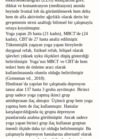
elektroensefalografi (EEG) sonuçlarına göre, 
dikkat ve konsantrasyon (meditasyon) anında 
beyinde frontal lob da görüntülenerek hem delta 
hem de alfa aktiviteler ağırlıklı olarak derin bir 
gevşemenin stresi azalttığı bilimsel bir çalışmayla 
ortaya koyulmuştur.
Yoga yapan 26 hasta (21 kadın), MBCT'de (24 
kadın), CBT'de 27 hasta analiz edilmiştir. 
Tükenmişlik yaşayan yoga yapan bireylerde 
duygusal refah, fiziksel refah, bilişsel olarak 
işlevleri yüksek uyku ölçekleri düşüş gösterdiği 
belirtilmiştir. Yoga’nın MBCT ve CBT'de hem 
tedavi hem de önleme aracı olarak 
kullanılmasında olumlu olduğu belirtilmiştir 
(Grensman vd., 2018).
Hindistan’da yapılan bir çalışmada depresyon 
tanısı alan 137 hasta 3 gruba ayrılmıştır. Birinci 
grup sadece yoga yapmış ikinci grup 
antideprasan ilaç almıştır. Üçüncü grup hem yoga 
yapmış hem de ilaç kullanmıştır. Hastalar 
karşılaştırıldığında üç grupta depresyon 
puanlarında azalma görülmüştür. Ancak sadece 
yoga yapan birinci grup ilaç kullanan gruptan 
önemli ölçüde daha iyi olduğu belirlenmiştir. Bu 
çalışmayla depresyon hastalarına alternatif olarak 