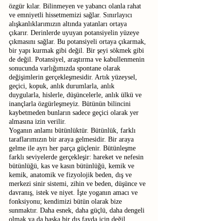
özgür kılar. Bilinmeyen ve yabancı olanla rahat 
ve emniyetli hissetmemizi sağlar. Sınırlayıcı 
alışkanlıklarımızın altında yatanları ortaya 
çıkarır. Derinlerde uyuyan potansiyelin yüzeye 
çıkmasını sağlar. Bu potansiyeli ortaya çıkarmak, 
bir yapı kurmak gibi değil. Bir şeyi sökmek gibi 
de değil. Potansiyel, araştırma ve kabullenmenin 
sonucunda varlığımızda spontane olarak 
değişimlerin gerçekleşmesidir. Artık yüzeysel, 
geçici, kopuk, anlık durumlarla, anlık 
duygularla, hislerle, düşüncelerle, anlık ülkü ve 
inançlarla özgürleşmeyiz. Bütünün bilincini 
kaybetmeden bunların sadece geçici olarak yer 
almasına izin verilir.
Yoganın anlamı bütünlüktür. Bütünlük, farklı 
taraflarımızın bir araya gelmesidir. Bir araya 
gelme ile ayrı her parça güçlenir. Bütünleşme 
farklı seviyelerde gerçekleşir: hareket ve nefesin 
bütünlüğü, kas ve kasın bütünlüğü, kemik ve 
kemik, anatomik ve fizyolojik beden, dış ve 
merkezi sinir sistemi, zihin ve beden, düşünce ve 
davranış, istek ve niyet. İşte yoganın amacı ve 
fonksiyonu; kendimizi bütün olarak bize 
sunmaktır. Daha esnek, daha güçlü, daha dengeli 
olmak ya da başka bir dış fayda için değil. 