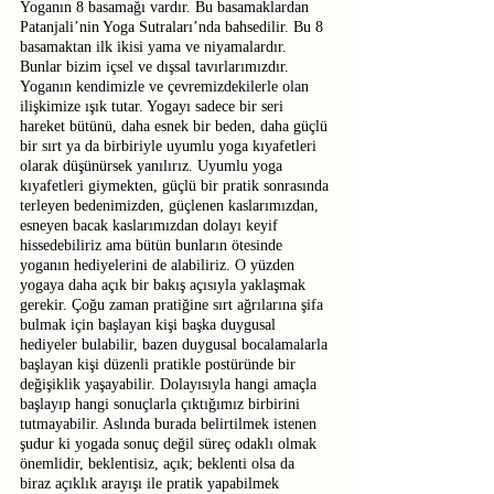
Yoganın 8 basamağı vardır. Bu basamaklardan 
Patanjali’nin Yoga Sutraları’nda bahsedilir. Bu 8 
basamaktan ilk ikisi yama ve niyamalardır. 
Bunlar bizim içsel ve dışsal tavırlarımızdır. 
Yoganın kendimizle ve çevremizdekilerle olan 
ilişkimize ışık tutar. Yogayı sadece bir seri 
hareket bütünü, daha esnek bir beden, daha güçlü 
bir sırt ya da birbiriyle uyumlu yoga kıyafetleri 
olarak düşünürsek yanılırız. Uyumlu yoga 
kıyafetleri giymekten, güçlü bir pratik sonrasında 
terleyen bedenimizden, güçlenen kaslarımızdan, 
esneyen bacak kaslarımızdan dolayı keyif 
hissedebiliriz ama bütün bunların ötesinde 
yoganın hediyelerini de alabiliriz. O yüzden 
yogaya daha açık bir bakış açısıyla yaklaşmak 
gerekir. Çoğu zaman pratiğine sırt ağrılarına şifa 
bulmak için başlayan kişi başka duygusal 
hediyeler bulabilir, bazen duygusal bocalamalarla 
başlayan kişi düzenli pratikle postüründe bir 
değişiklik yaşayabilir. Dolayısıyla hangi amaçla 
başlayıp hangi sonuçlarla çıktığımız birbirini 
tutmayabilir. Aslında burada belirtilmek istenen 
şudur ki yogada sonuç değil süreç odaklı olmak 
önemlidir, beklentisiz, açık; beklenti olsa da 
biraz açıklık arayışı ile pratik yapabilmek 