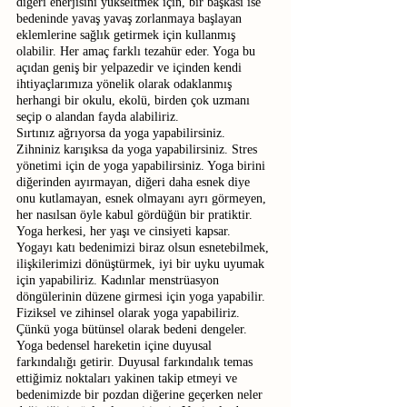
diğeri enerjisini yükseltmek için, bir başkası ise 
bedeninde yavaş yavaş zorlanmaya başlayan 
eklemlerine sağlık getirmek için kullanmış 
olabilir. Her amaç farklı tezahür eder. Yoga bu 
açıdan geniş bir yelpazedir ve içinden kendi 
ihtiyaçlarımıza yönelik olarak odaklanmış 
herhangi bir okulu, ekolü, birden çok uzmanı 
seçip o alandan fayda alabiliriz. 
Sırtınız ağrıyorsa da yoga yapabilirsiniz. 
Zihniniz karışıksa da yoga yapabilirsiniz. Stres 
yönetimi için de yoga yapabilirsiniz. Yoga birini 
diğerinden ayırmayan, diğeri daha esnek diye 
onu kutlamayan, esnek olmayanı ayrı görmeyen, 
her nasılsan öyle kabul gördüğün bir pratiktir. 
Yoga herkesi, her yaşı ve cinsiyeti kapsar.
Yogayı katı bedenimizi biraz olsun esnetebilmek, 
ilişkilerimizi dönüştürmek, iyi bir uyku uyumak 
için yapabiliriz. Kadınlar menstrüasyon 
döngülerinin düzene girmesi için yoga yapabilir. 
Fiziksel ve zihinsel olarak yoga yapabiliriz. 
Çünkü yoga bütünsel olarak bedeni dengeler. 
Yoga bedensel hareketin içine duyusal 
farkındalığı getirir. Duyusal farkındalık temas 
ettiğimiz noktaları yakinen takip etmeyi ve 
bedenimizde bir pozdan diğerine geçerken neler 