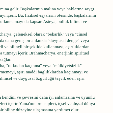
mına gelir. Başkalarının malına veya haklarına saygı 
ı içerir. Bu, fiziksel eşyaların ötesinde, başkalarının 
 kullanmamayı da kapsar. Asteya, bolluk bilinci ve 
harya, geleneksel olarak "bekarlık" veya "cinsel 
da daha geniş bir anlamda "duygusal denge" veya 
li ve bilinçli bir şekilde kullanmayı, aşırılıklardan 
a tutmayı içerir. Brahmacharya, enerjinin spiritüel 
sağlar.
aha, "tutkudan kaçınma" veya "mülkiyetsizlik" 
irmemeyi, aşırı maddi bağlılıklardan kaçınmayı ve 
ihinsel ve duygusal özgürlüğü teşvik eder, aşırı 
n kendini ve çevresini daha iyi anlamasına ve uyumlu 
eri içerir. Yama'nın prensipleri, içsel ve dışsal dünya 
ir bilinç düzeyine ulaşmasına yardımcı olur.