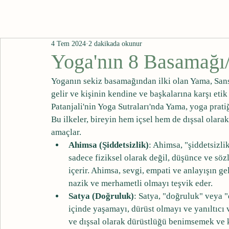
4 Tem 2024
2 dakikada okunur
Yoga'nın 8 Basamağ
Yoganın sekiz basamağından ilki olan Yama, Sansk
gelir ve kişinin kendine ve başkalarına karşı etik
Patanjali'nin Yoga Sutraları'nda Yama, yoga pratiği
Bu ilkeler, bireyin hem içsel hem de dışsal olar
amaçlar.
Ahimsa (Şiddetsizlik)
: Ahimsa, "şiddetsizli
sadece fiziksel olarak değil, düşünce ve sö
içerir. Ahimsa, sevgi, empati ve anlayışın ge
nazik ve merhametli olmayı teşvik eder.
Satya (Doğruluk)
: Satya, "doğruluk" veya 
içinde yaşamayı, dürüst olmayı ve yanıltıcı v
ve dışsal olarak dürüstlüğü benimsemek ve k