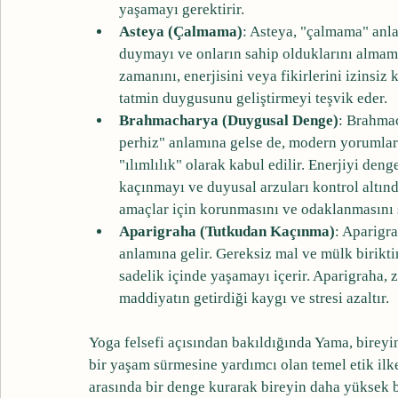
yaşamayı gerektirir.
Asteya (Çalmama)
: Asteya, "çalmama" anla
duymayı ve onların sahip olduklarını almamay
zamanını, enerjisini veya fikirlerini izinsiz
tatmin duygusunu geliştirmeyi teşvik eder.
Brahmacharya (Duygusal Denge)
: Brahmac
perhiz" anlamına gelse de, modern yorumlar
"ılımlılık" olarak kabul edilir. Enerjiyi denge
kaçınmayı ve duyusal arzuları kontrol altınd
amaçlar için korunmasını ve odaklanmasını 
Aparigraha (Tutkudan Kaçınma)
: Aparigr
anlamına gelir. Gereksiz mal ve mülk birikt
sadelik içinde yaşamayı içerir. Aparigraha, z
maddiyatın getirdiği kaygı ve stresi azaltır.
Yoga felsefi açısından bakıldığında Yama, bireyi
bir yaşam sürmesine yardımcı olan temel etik ilkel
arasında bir denge kurarak bireyin daha yüksek b