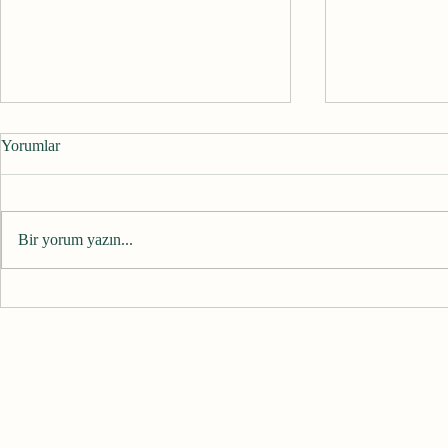
Yorumlar
Bir yorum yazın...
La Loba - Kemik Toplayan
Yoga Asana İ
Kadın
Doğadan ve 
Alır?