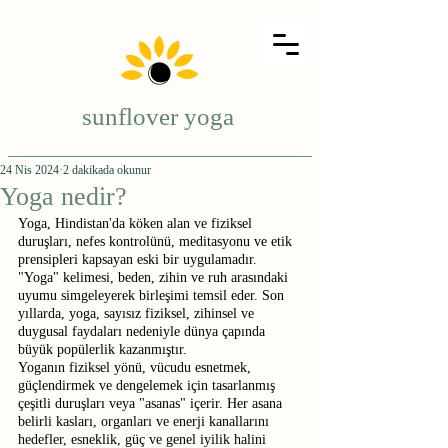
sunflover yoga
24 Nis 2024
2 dakikada okunur
Yoga nedir?
Yoga, Hindistan'da köken alan ve fiziksel 
duruşları, nefes kontrolünü, meditasyonu ve etik 
prensipleri kapsayan eski bir uygulamadır. 
"Yoga" kelimesi, beden, zihin ve ruh arasındaki 
uyumu simgeleyerek birleşimi temsil eder. Son 
yıllarda, yoga, sayısız fiziksel, zihinsel ve 
duygusal faydaları nedeniyle dünya çapında 
büyük popülerlik kazanmıştır.
Yoganın fiziksel yönü, vücudu esnetmek, 
güçlendirmek ve dengelemek için tasarlanmış 
çeşitli duruşları veya "asanas" içerir. Her asana 
belirli kasları, organları ve enerji kanallarını 
hedefler, esneklik, güç ve genel iyilik halini 