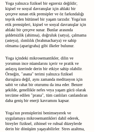
Yoga yalnızca fiziksel bir egzersiz değildir; 
kişisel ve sosyal davranışlar için ahlaki bir 
çerçeve sunan etik prensipler ve öz farkındalığı 
teşvik eden bütünsel bir yaşam tarzıdır. Yoga'nın 
etik prensipleri, kişisel ve sosyal davranışlar için 
ahlaki bir çerçeve sunar. Bunlar arasında 
şiddetsizlik (ahimsa), doğruluk (satya), çalmama 
(asteya), ılımlılık (brahmacharya) ve sahip 
olmama (aparigraha) gibi ilkeler bulunur.
Yoga içindeki mikrosemantikler, dilin ve 
yorumun ince nüanslarını içerir ve pratik ve 
anlayış üzerinde derin bir etkiye sahip olabilir. 
Örneğin, "asana" terimi yalnızca fiziksel 
duruşlara değil, aynı zamanda meditasyon için 
sabit ve rahat bir oturumu da ima eder. Benzer 
şekilde, genellikle nefes veya yaşam gücü olarak 
tercüme edilen "prana", tüm canlıları canlandıran 
daha geniş bir enerji kavramını kapsar.
Yoga'nın prensiplerini benimseyerek ve 
uygulamaya mikrosemantikleri dahil ederek, 
bireyler fiziksel, zihinsel ve ruhsal düzeylerde 
derin bir dönüşüm yaşayabilirler. Stres azaltma, 