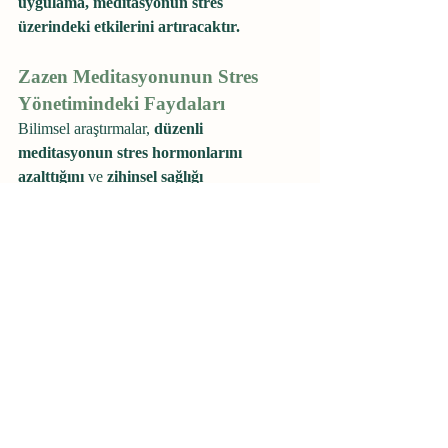
uygulama, meditasyonun stres 
üzerindeki etkilerini artıracaktır.
Zazen Meditasyonunun Stres 
Yönetimindeki Faydaları
Bilimsel araştırmalar, 
düzenli 
meditasyonun stres hormonlarını 
azalttığını
 ve 
zihinsel sağlığı 
iyileştirdiğini
 gösteriyor. İşte bazı temel 
faydaları:
Kortizol seviyesini düşürerek stresi 
azaltır,
Anksiyete ve depresyon belirtilerini 
hafifletir,
Duygusal dengeyi ve zihinsel netliği 
artırır,
Öfke ve endişe gibi duygularla baş 
etmeye yardımcı olur,
Uyku kalitesini artırır.