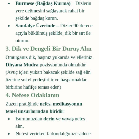
Burmese (Bağdaş Kurma)
 – Dizlerin 
yere değmesini sağlayarak rahat bir 
şekilde bağdaş kurun.
Sandalye Üzerinde
 – Dizler 90 derece 
açıyla bükülmüş şekilde, dik bir sırt ile 
oturun.
3. Dik ve Dengeli Bir Duruş Alın
Omurganız dik, başınız yukarıda ve elleriniz 
Dhyana Mudra
 pozisyonunda olmalıdır. 
(Avuç içleri yukarı bakacak şekilde sağ elin 
üzerine sol el yerleştirilir ve başparmaklar 
birbirine hafifçe temas eder.)
4. Nefese Odaklanın
Zazen pratiğinde 
nefes, meditasyonun 
temel unsurlarından biridir
:
Burnunuzdan 
derin ve yavaş
 nefes 
alın.
Nefesi verirken farkındalığınızı sadece 